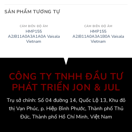
SẢN PHẨM TƯƠNG TỰ
CẢM BIẾN ĐỘ ẨM
CẢM BIẾN ĐỘ ẨM
HMP155
HMP155
A2JB11A0A3A1A0A Vaisala
A2JB11A0A3A1B0A Vaisala
Vietnam
Vietnam
CÔNG TY TNHH ĐẦU TƯ
PHÁT TRIỂN JON & JUL
Trụ sở chính: Số 04 đường 14, Quốc Lộ 13, Khu đô
thị Vạn Phúc, p. Hiệp Bình Phước, Thành phố Thủ
Đức, Thành phố Hồ Chí Minh, Việt Nam