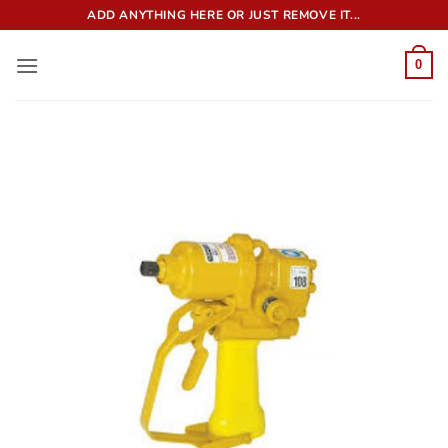
Bỏ
ADD ANYTHING HERE OR JUST REMOVE IT...
qua
nội
0
dung