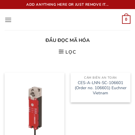
Bỏ
ADD ANYTHING HERE OR JUST REMOVE IT...
qua
nội
0
dung
ĐẦU ĐỌC MÃ HÓA
LỌC
CẢM BIẾN AN TOÀN
CES-A-LNN-SC-106601
(Order no. 106601) Euchner
Vietnam