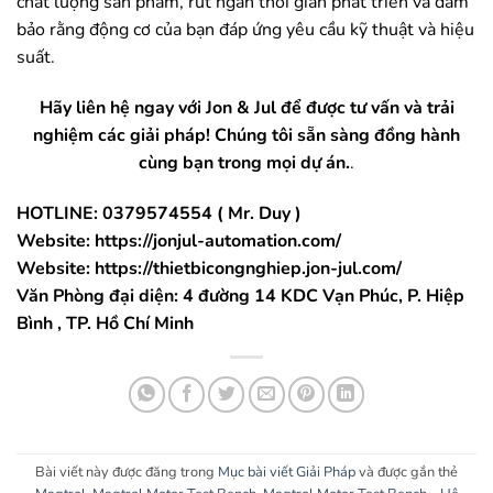
chất lượng sản phẩm, rút ngắn thời gian phát triển và đảm
bảo rằng động cơ của bạn đáp ứng yêu cầu kỹ thuật và hiệu
suất.
Hãy liên hệ ngay với
Jon & Jul
để được tư vấn và trải
nghiệm các
giải pháp
! Chúng tôi sẵn sàng đồng hành
cùng bạn trong mọi dự án.
.
HOTLINE: 0379574554 ( Mr. Duy )
Website:
https://jonjul-automation.com/
Website:
https://thietbicongnghiep.jon-jul.com/
Văn Phòng đại diện: 4 đường 14 KDC Vạn Phúc, P. Hiệp
Bình , TP. Hồ Chí Minh
Bài viết này được đăng trong
Mục bài viết Giải Pháp
và được gắn thẻ