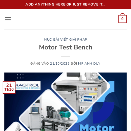
Bỏ
ADD ANYTHING HERE OR JUST REMOVE IT...
qua
nội
0
dung
MỤC BÀI VIẾT GIẢI PHÁP
Motor Test Bench
ĐĂNG VÀO
21/10/2025
BỞI
MR ANH DUY
21
Th10