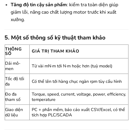
Tăng độ tin cậy sản phẩm
: kiểm tra toàn diện giúp
giảm lỗi, nâng cao chất lượng motor trước khi xuất
xưởng.
5. Một số thông số kỹ thuật tham khảo
THÔNG
GIÁ TRỊ THAM KHẢO
SỐ
Dải mô-
Từ vài mN·m tới N·m hoặc hơn (tuỳ model)
men
Tốc độ tối
Có thể lên tới hàng chục ngàn rpm tùy cấu hình
đa
Đo đa
Torque, speed, current, voltage, power, efficiency,
tham số
temperature
Giao diện
PC + phần mềm, báo cáo xuất CSV/Excel, có thể
dữ liệu
tích hợp PLC/SCADA