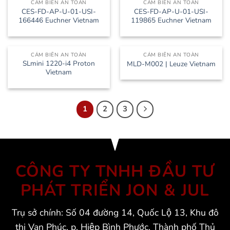
CẢM BIẾN AN TOÀN
CẢM BIẾN AN TOÀN
CES-FD-AP-U-01-USI-
CES-FD-AP-U-01-USI-
166446 Euchner Vietnam
119865 Euchner Vietnam
CẢM BIẾN AN TOÀN
CẢM BIẾN AN TOÀN
SLmini 1220-i4 Proton
MLD-M002 | Leuze Vietnam
Vietnam
1
2
3
CÔNG TY TNHH ĐẦU TƯ
PHÁT TRIỂN JON & JUL
Trụ sở chính: Số 04 đường 14, Quốc Lộ 13, Khu đô
thị Vạn Phúc, p. Hiệp Bình Phước, Thành phố Thủ