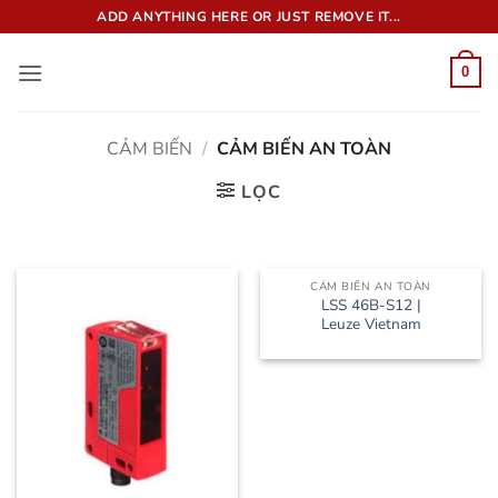
Bỏ
ADD ANYTHING HERE OR JUST REMOVE IT...
qua
nội
0
dung
CẢM BIẾN
/
CẢM BIẾN AN TOÀN
LỌC
CẢM BIẾN AN TOÀN
LSS 46B-S12 |
Leuze Vietnam