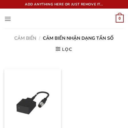
Bỏ
ADD ANYTHING HERE OR JUST REMOVE IT...
qua
nội
0
dung
CẢM BIẾN
/
CẢM BIẾN NHẬN DẠNG TẦN SỐ
LỌC