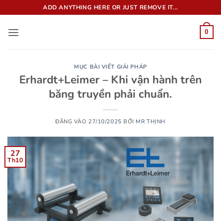
Bỏ
ADD ANYTHING HERE OR JUST REMOVE IT...
qua
nội
0
dung
MỤC BÀI VIẾT GIẢI PHÁP
Erhardt+Leimer – Khi vận hành trên
băng truyền phải chuẩn.
ĐĂNG VÀO
27/10/2025
BỞI
MR THỊNH
27
Th10