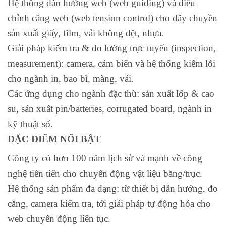
Hệ thống dẫn hướng web (web guiding) và điều
chỉnh căng web (web tension control) cho dây chuyền
sản xuất giấy, film, vải không dệt, nhựa.
Giải pháp kiểm tra & đo lường trực tuyến (inspection,
measurement): camera, cảm biến và hệ thống kiểm lỗi
cho ngành in, bao bì, màng, vải.
Các ứng dụng cho ngành đặc thù: sản xuất lốp & cao
su, sản xuất pin/batteries, corrugated board, ngành in
kỹ thuật số.
ĐẶC ĐIỂM NỔI BẬT
Công ty có hơn 100 năm lịch sử và mạnh về công
nghệ tiên tiến cho chuyển động vật liệu băng/trục.
Hệ thống sản phẩm đa dạng: từ thiết bị dẫn hướng, đo
căng, camera kiểm tra, tới giải pháp tự động hóa cho
web chuyển động liên tục.