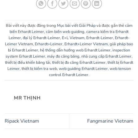
Bài viết này được đăng trong
Mục bài viết Giải Pháp
và được gắn thẻ
cảm
biến Erhardt Leimer
,
cảm biến web guiding
,
camera kiểm tra Erhardt
Leimer
,
đại lý Erhardt-Leimer
,
E+L Vietnam
,
Erhardt-Leimer
,
Erhardt-
Leimer Vietnam
,
Erhardt+Leimer
,
Erhardt+Leimer Vietnam
,
giải pháp bao
bì Erhardt Leimer
,
hệ thống dẫn hướng web Erhardt Leimer
,
inspection
system Erhardt Leimer
,
máy đo căng băng
,
nhà cung cấp Erhardt Leimer
,
thiết bị điều khiển băng tải
,
thiết bị đo căng Erhardt Leimer
,
thiết bị Erhardt
Leimer
,
thiết bị kiểm tra web
,
web guiding Erhardt Leimer
,
web tension
control Erhardt Leimer
.
MR THỊNH
Ripack Vietnam
Fangmarine Vietnam