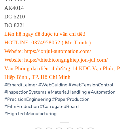
AK4014
DC 6210
DO 8221
Liên hệ ngay để được tư vấn chi tiết!
HOTLINE: 0374958052 ( Mr. Thịnh )
Website:
https://jonjul-automation.com/
Website:
https://thietbicongnghiep.jon-jul.com/
Văn Phòng đại diện: 4 đường 14 KDC Vạn Phúc, P.
Hiệp Bình , TP. Hồ Chí Minh
#ErhardtLeimer
#WebGuiding
#WebTensionControl
#InspectionSystems
#MaterialHandling
#Automation
#PrecisionEngineering
#PaperProduction
#FilmProduction
#CorrugatedBoard
#HighTechManufacturing