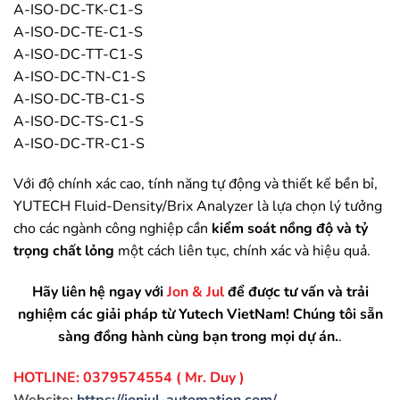
A-ISO-DC-TK-C1-S
A-ISO-DC-TE-C1-S
A-ISO-DC-TT-C1-S
A-ISO-DC-TN-C1-S
A-ISO-DC-TB-C1-S
A-ISO-DC-TS-C1-S
A-ISO-DC-TR-C1-S
Với độ chính xác cao, tính năng tự động và thiết kế bền bỉ,
YUTECH Fluid-Density/Brix Analyzer là lựa chọn lý tưởng
cho các ngành công nghiệp cần
kiểm soát nồng độ và tỷ
trọng chất lỏng
một cách liên tục, chính xác và hiệu quả.
Hãy liên hệ ngay với
Jon & Jul
để được tư vấn và trải
nghiệm các
giải pháp
từ Yutech VietNam! Chúng tôi sẵn
sàng đồng hành cùng bạn trong mọi dự án.
.
HOTLINE: 0379574554 ( Mr. Duy )
Website:
https://jonjul-automation.com/