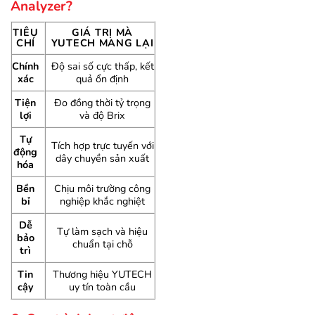
Analyzer?
TIÊU
GIÁ TRỊ MÀ
CHÍ
YUTECH MANG LẠI
Chính
Độ sai số cực thấp, kết
xác
quả ổn định
Tiện
Đo đồng thời tỷ trọng
lợi
và độ Brix
Tự
Tích hợp trực tuyến với
động
dây chuyền sản xuất
hóa
Bền
Chịu môi trường công
bỉ
nghiệp khắc nghiệt
Dễ
Tự làm sạch và hiệu
bảo
chuẩn tại chỗ
trì
Tin
Thương hiệu YUTECH
cậy
uy tín toàn cầu