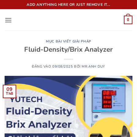
Bỏ
ADD ANYTHING HERE OR JUST REMOVE IT...
qua
nội
0
dung
MỤC BÀI VIẾT GIẢI PHÁP
Fluid-Density/Brix Analyzer
ĐĂNG VÀO
09/08/2025
BỞI
MR ANH DUY
09
Th8