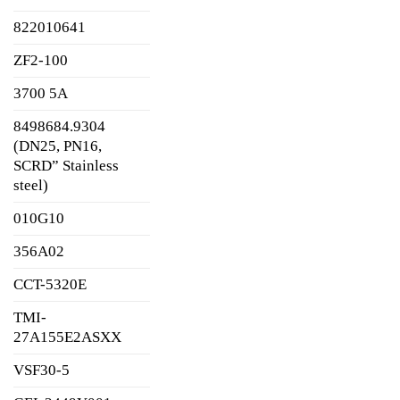
822010641
ZF2-100
3700 5A
8498684.9304
(DN25, PN16,
SCRD” Stainless
steel)
010G10
356A02
CCT-5320E
TMI-
27A155E2ASXX
VSF30-5