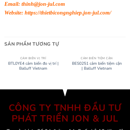
Email: thinh@jon-jul.com
Website:
https://thietbicongnghiep.jon-jul.com/
SẢN PHẨM TƯƠNG TỰ
CẢM BIẾN VỊ TRÍ
CẢM BIẾN TIỆM CẬN
BTL0YE4 cảm biến đo vị trí |
BES0251 cảm biến tiệm cận
Balluff Vietnam
| Balluff Vietnam
CÔNG TY TNHH ĐẦU TƯ
PHÁT TRIỂN JON & JUL