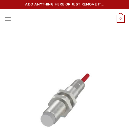
Bỏ
ADD ANYTHING HERE OR JUST REMOVE IT...
qua
nội
0
dung