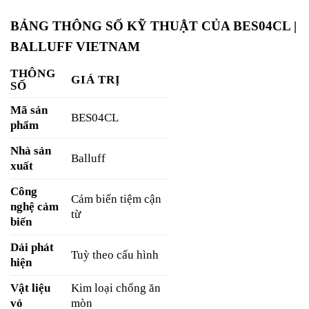
BẢNG THÔNG SỐ KỸ THUẬT CỦA BES04CL |
BALLUFF VIETNAM
THÔNG
GIÁ TRỊ
SỐ
Mã sản
BES04CL
phẩm
Nhà sản
Balluff
xuất
Công
Cảm biến tiệm cận
nghệ cảm
từ
biến
Dải phát
Tuỳ theo cấu hình
hiện
Vật liệu
Kim loại chống ăn
vỏ
mòn