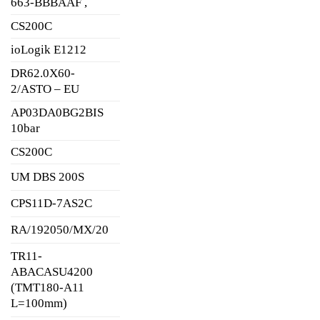
663-BBBAAF ,
CS200C
ioLogik E1212
DR62.0X60-
2/ASTO – EU
AP03DA0BG2BIS
10bar
CS200C
UM DBS 200S
CPS11D-7AS2C
RA/192050/MX/20
TR11-
ABACASU4200
(TMT180-A11
L=100mm)