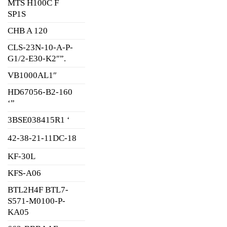
MTS H100C F
SP1S
CHB A 120
CLS-23N-10-A-P-
G1/2-E30-K2″”.
VB1000AL1″
HD67056-B2-160
‘”
3BSE038415R1 ‘
42-38-21-11DC-18
KF-30L
KFS-A06
BTL2H4F BTL7-
S571-M0100-P-
KA05