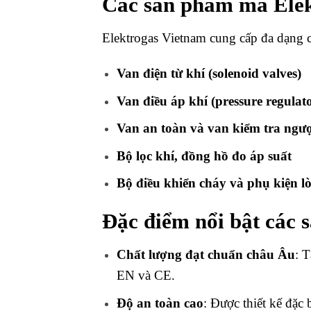
Các sản phẩm mà Elek
Elektrogas Vietnam cung cấp đa dạng c
Van điện từ khí (solenoid valves)
Van điều áp khí (pressure regulato
Van an toàn và van kiểm tra ngư
Bộ lọc khí, đồng hồ đo áp suất
Bộ điều khiển cháy và phụ kiện lò
Đặc điểm nổi bật các 
Chất lượng đạt chuẩn châu Âu
: T
EN và CE.
Độ an toàn cao
: Được thiết kế đặc 