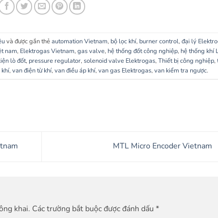
ệu
và được gắn thẻ
automation Vietnam
,
bộ lọc khí
,
burner control
,
đại lý Elektr
ệt nam
,
Elektrogas Vietnam
,
gas valve
,
hệ thống đốt công nghiệp
,
hệ thống khí
iện lò đốt
,
pressure regulator
,
solenoid valve Elektrogas
,
Thiết bị công nghiệp
,
 khí
,
van điện từ khí
,
van điều áp khí
,
van gas Elektrogas
,
van kiểm tra ngược
.
etnam
MTL Micro Encoder Vietnam
ông khai.
Các trường bắt buộc được đánh dấu
*