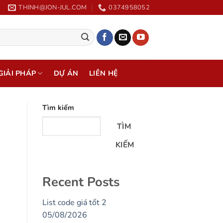
THINH@JON-JUL.COM
0374958052
GIẢI PHÁP
DỰ ÁN
LIÊN HỆ
Tìm kiếm
TÌM
KIẾM
Recent Posts
List code giá tốt 2
05/08/2026