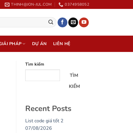
THINH@JON-JUL.COM
0374958052
GIẢI PHÁP
DỰ ÁN
LIÊN HỆ
Tìm kiếm
TÌM
KIẾM
Recent Posts
List code giá tốt 2
07/08/2026