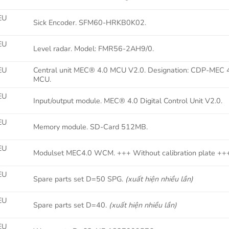
EU
Sick Encoder. SFM60-HRKB0K02.
EU
Level radar. Model: FMR56-2AH9/0.
EU
Central unit MEC® 4.0 MCU V2.0. Designation: CDP-MEC 
MCU.
EU
Input/output module. MEC® 4.0 Digital Control Unit V2.0.
EU
Memory module. SD-Card 512MB.
EU
Modulset MEC4.0 WCM. +++ Without calibration plate ++
EU
Spare parts set D=50 SPG.
(xuất hiện nhiều lần)
EU
Spare parts set D=40.
(xuất hiện nhiều lần)
EU