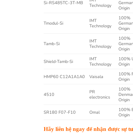
IMT
Si-RS485TC-3T-MB
Germa
Technology
Origin
100%
IMT
Tmodul-Si
Germa
Technology
Origin
100%
IMT
Tamb-Si
Germa
Technology
Origin
IMT
100% 
Shield-Tamb-Si
Technology
Origin
100% F
HMP60 C12A1A1A0
Vaisala
Origin
100%
PR
4510
Denma
electronics
Origin
100% 
SR180 F07-F10
Omal
Origin
Hãy liên hệ ngay để nhận được sự tư