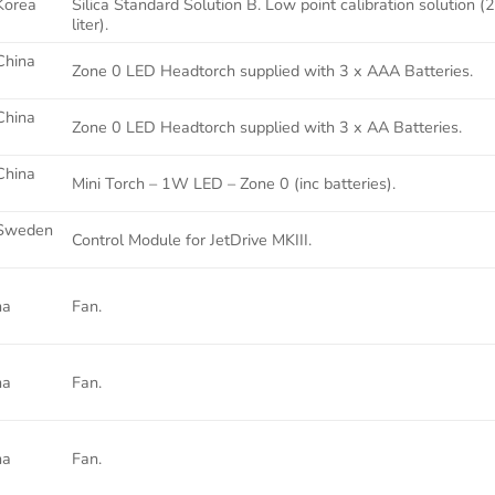
Korea
Silica Standard Solution B. Low point calibration solution (
liter).
hina
Zone 0 LED Headtorch supplied with 3 x AAA Batteries.
hina
Zone 0 LED Headtorch supplied with 3 x AA Batteries.
hina
Mini Torch – 1W LED – Zone 0 (inc batteries).
Sweden
Control Module for JetDrive MKIII.
na
Fan.
na
Fan.
na
Fan.