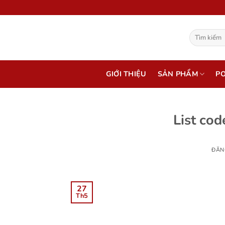
Bỏ
qua
nội
Tìm
dung
kiếm:
GIỚI THIỆU
SẢN PHẨM
P
List cod
ĐĂN
27
Th5