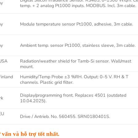
Digital Silicon Irradiance Sensor. RS485, 0–1500 W/qm. Ce
ny
temp. + 2 analog Pt1000 inputs. MODBUS. Incl. 3m cable.
ny
Module temperature sensor Pt1000, adhesive, 3m cable.
ny
Ambient temp. sensor Pt1000, stainless sleeve, 3m cable.
USA
Radiation/weather shield for Tamb-Si sensor. Wall/mast
mount.
inland
Humidity/Temp Probe ±3 %RH. Output: 0–5 V. RH & T
channels. Plastic grid filter.
Display/programming front. Replaces 4501 (outdated
rk
10.04.2025).
EU
Drive / Antrieb. No. 560455. SRN0180401S.
 vấn và hỗ trợ tốt nhất.