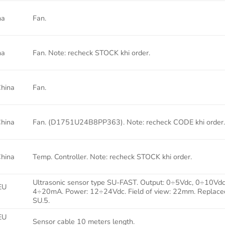
na
Fan.
na
Fan. Note: recheck STOCK khi order.
China
Fan.
China
Fan. (D1751U24B8PP363). Note: recheck CODE khi order
China
Temp. Controller. Note: recheck STOCK khi order.
Ultrasonic sensor type SU-FAST. Output: 0÷5Vdc, 0÷10Vdc
EU
4÷20mA. Power: 12÷24Vdc. Field of view: 22mm. Replace
SU.5.
EU
Sensor cable 10 meters length.