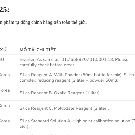
025:
n phẩm tự động chính hãng trên toàn thế giới.
 XỨ
MÔ TẢ CHI TIẾT
EU
Inverter. As same as: 01.7658870701.0001.18. Please
carefully check before order.
Korea
Silica Reagent A. With Powder (50ml bottle for mix). Silica
complex reducing reagent (2 liter + powder 50ml).
Korea
Silica Reagent B. Oxalic Reagent (1 liter).
Korea
Silica Reagent C. Molybdate Reagent (2 liter).
Korea
Silica Standard Solution A. High point calibration solution (
liter).