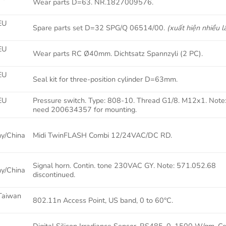
Wear parts D=63. NR.1827009576.
EU
Spare parts set D=32 SPG/Q 06514/00.
(xuất hiện nhiều l
EU
Wear parts RC Ø40mm. Dichtsatz Spannzyli (2 PC).
EU
Seal kit for three-position cylinder D=63mm.
EU
Pressure switch. Type: 808-10. Thread G1/8. M12x1. Note
need 200634357 for mounting.
y/China
Midi TwinFLASH Combi 12/24VAC/DC RD.
Signal horn. Contin. tone 230VAC GY. Note: 571.052.68
y/China
discontinued.
Taiwan
802.11n Access Point, US band, 0 to 60°C.