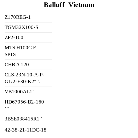
Balluff Vietnam
Z170REG-1
TGM32X100-S
ZF2-100
MTS H100C F
SP1S
CHB A 120
CLS-23N-10-A-P-
G1/2-E30-K2″”.
VB1000AL1″
HD67056-B2-160
‘”
3BSE038415R1 ‘
42-38-21-11DC-18