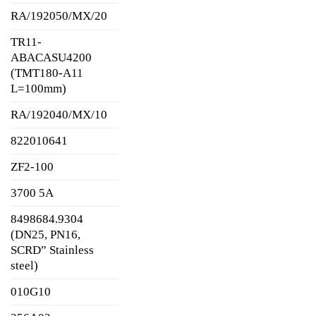
RA/192050/MX/20
TR11-
ABACASU4200
(TMT180-A11
L=100mm)
RA/192040/MX/10
822010641
ZF2-100
3700 5A
8498684.9304
(DN25, PN16,
SCRD” Stainless
steel)
010G10