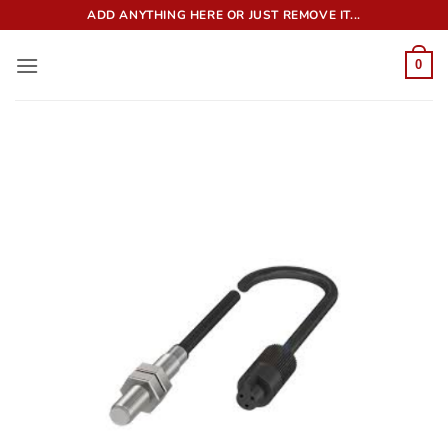
Bỏ
ADD ANYTHING HERE OR JUST REMOVE IT...
qua
nội
0
dung