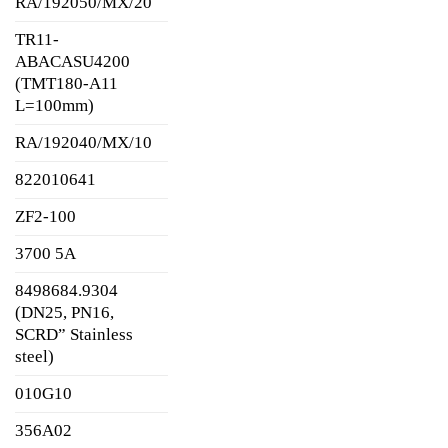
RA/192050/MX/20
TR11-
ABACASU4200
(TMT180-A11
L=100mm)
RA/192040/MX/10
822010641
ZF2-100
3700 5A
8498684.9304
(DN25, PN16,
SCRD” Stainless
steel)
010G10
356A02