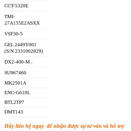
CCT-5320E
TMI-
27A155E2ASXX
VSF30-5
GEL 2449Y001
(S/N 2331002829)
DX2-400-M .
SU967460
MK2501A
ENC-G610L
BTL2TP7
DMT143
Hãy liên hệ ngay để nhận được sự tư vấn và hỗ trợ