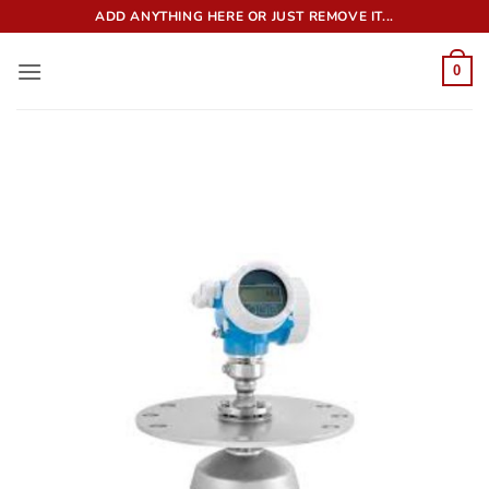
Bỏ
ADD ANYTHING HERE OR JUST REMOVE IT...
qua
nội
0
dung