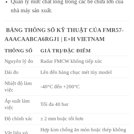
Quản lý mức chất lỏng trong các bể chứa lớn của
nhà máy sản xuất.
BẢNG THÔNG SỐ KỸ THUẬT CỦA FMR57-
AAACAABCA6RGJ1 | E+H VIETNAM
THÔNG SỐ
GIÁ TRỊ/ĐẶC ĐIỂM
Nguyên lý đo
Radar FMCW không tiếp xúc
Dải đo
Lên đến hàng chục mét tùy model
Nhiệt độ làm
-40°C đến +200°C
việc
Áp suất làm
Tối đa 40 bar
việc
Độ chính xác
± 2 mm hoặc tốt hơn
Hợp kim chống ăn mòn hoặc thép không
Vật liệu vỏ