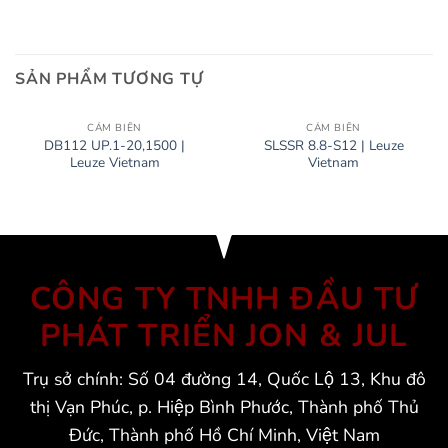
SẢN PHẨM TƯƠNG TỰ
CẢM BIẾN
CẢM BIẾN
DB112 UP.1-20,1500 |
SLSSR 8.8-S12 | Leuze
Leuze Vietnam
Vietnam
CÔNG TY TNHH ĐẦU TƯ
PHÁT TRIỂN JON & JUL
Trụ sở chính: Số 04 đường 14, Quốc Lộ 13, Khu đô
thị Vạn Phúc, p. Hiệp Bình Phước, Thành phố Thủ
Đức, Thành phố Hồ Chí Minh, Việt Nam