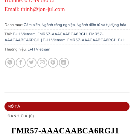
Hotline: 0374958052
Email: thinh@jon-jul.com
Danh mục:
Cảm biến
,
Ngành công nghiệp
,
Ngành điện tử và tự động hóa
Thẻ:
E+H Vietnam
,
FMR57-AAACAABCA6RGJ1
,
FMR57-
AAACAABCA6RGJ1 | E+H Vietnam
,
FMR57-AAACAABCA6RGJ1 E+H
Thương hiệu:
E+H Vietnam
MÔ TẢ
ĐÁNH GIÁ (0)
FMR57-AAACAABCA6RGJ1 |