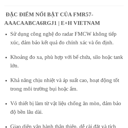
ĐẶC ĐIỂM NỔI BẬT CỦA FMR57-
AAACAABCA6RGJ1 | E+H VIETNAM
Sử dụng công nghệ đo radar FMCW không tiếp
xúc, đảm bảo kết quả đo chính xác và ổn định.
Khoảng đo xa, phù hợp với bể chứa, silo hoặc tank
lớn.
Khả năng chịu nhiệt và áp suất cao, hoạt động tốt
trong môi trường bụi hoặc ẩm.
Vỏ thiết bị làm từ vật liệu chống ăn mòn, đảm bảo
độ bền lâu dài.
Giao diện vận hành thân thiện, dễ cài đặt và tích