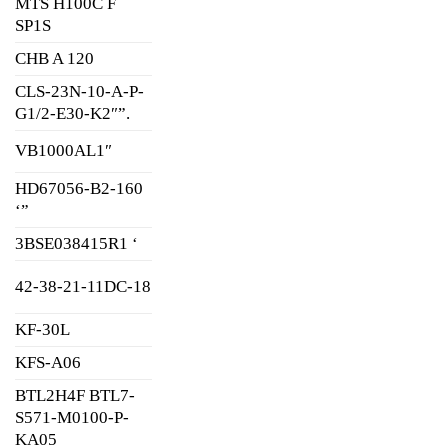
MTS H100C F
SP1S
CHB A 120
CLS-23N-10-A-P-
G1/2-E30-K2″”.
VB1000AL1″
HD67056-B2-160
‘”
3BSE038415R1 ‘
42-38-21-11DC-18
KF-30L
KFS-A06
BTL2H4F BTL7-
S571-M0100-P-
KA05