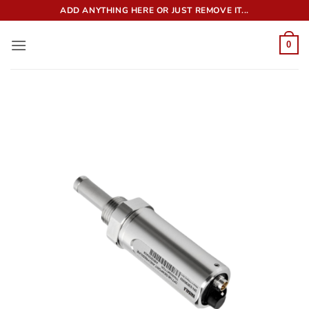
Bỏ
ADD ANYTHING HERE OR JUST REMOVE IT...
qua
nội
0
dung