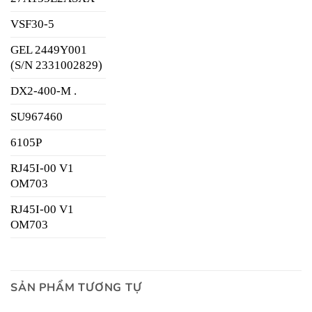
VSF30-5
GEL 2449Y001
(S/N 2331002829)
DX2-400-M .
SU967460
6105P
RJ45I-00 V1
OM703
RJ45I-00 V1
OM703
SẢN PHẨM TƯƠNG TỰ