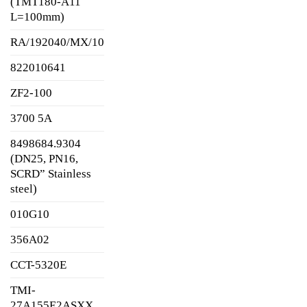
(TMT180-A11
L=100mm)
RA/192040/MX/10
822010641
ZF2-100
3700 5A
8498684.9304
(DN25, PN16,
SCRD” Stainless
steel)
010G10
356A02
CCT-5320E
TMI-
27A155E2ASXX