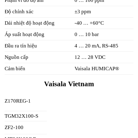
Phạm vi đo độ ẩm
0 … 100 ppm
Độ chính xác
±3 ppm
Dải nhiệt độ hoạt động
-40 … +60°C
Áp suất hoạt động
0 … 10 bar
Đầu ra tín hiệu
4 … 20 mA, RS-485
Nguồn cấp
12 … 28 VDC
Cảm biến
Vaisala HUMICAP®
Vaisala Vietnam
Z170REG-1
TGM32X100-S
ZF2-100