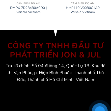
CẢM BIẾN ĐỘ ẨM
CẢM BIẾN ĐỘ ẨM
DMPX 7D2B4B0A0D0 |
HMP110 V00B0C1A0
Vaisala Vietnam
Vaisala Vietnam
CÔNG TY TNHH ĐẦU TƯ
PHÁT TRIỂN JON & JUL
Trụ sở chính: Số 04 đường 14, Quốc Lộ 13, Khu đô
thị Vạn Phúc, p. Hiệp Bình Phước, Thành phố Thủ
Đức, Thành phố Hồ Chí Minh, Việt Nam