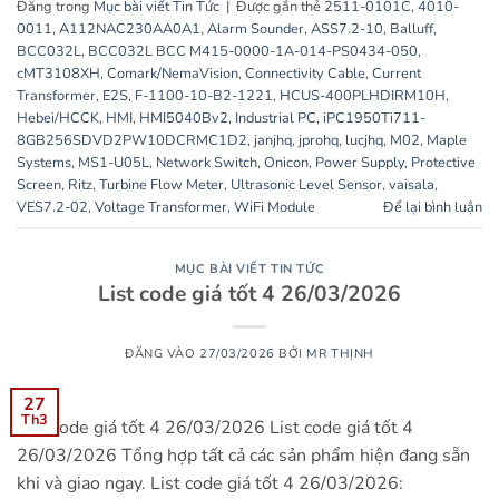
Đăng trong
Mục bài viết Tin Tức
|
Được gắn thẻ
2511-0101C
,
4010-
0011
,
A112NAC230AA0A1
,
Alarm Sounder
,
ASS7.2-10
,
Balluff
,
BCC032L
,
BCC032L BCC M415-0000-1A-014-PS0434-050
,
cMT3108XH
,
Comark/NemaVision
,
Connectivity Cable
,
Current
Transformer
,
E2S
,
F-1100-10-B2-1221
,
HCUS-400PLHDIRM10H
,
Hebei/HCCK
,
HMI
,
HMI5040Bv2
,
Industrial PC
,
iPC1950Ti711-
8GB256SDVD2PW10DCRMC1D2
,
janjhq
,
jprohq
,
lucjhq
,
M02
,
Maple
Systems
,
MS1-U05L
,
Network Switch
,
Onicon
,
Power Supply
,
Protective
Screen
,
Ritz
,
Turbine Flow Meter
,
Ultrasonic Level Sensor
,
vaisala
,
VES7.2-02
,
Voltage Transformer
,
WiFi Module
Để lại bình luận
MỤC BÀI VIẾT TIN TỨC
List code giá tốt 4 26/03/2026
ĐĂNG VÀO
27/03/2026
BỞI
MR THỊNH
27
Th3
List code giá tốt 4 26/03/2026 List code giá tốt 4
26/03/2026 Tổng hợp tất cả các sản phẩm hiện đang sẵn
khi và giao ngay. List code giá tốt 4 26/03/2026: