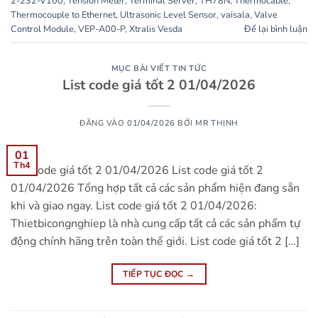
2-232-V100
,
Tension Meter
,
Terminal Server
,
TH78N
,
Thermocable
,
Thermocouple to Ethernet
,
Ultrasonic Level Sensor
,
vaisala
,
Valve
Control Module
,
VEP-A00-P
,
Xtralis Vesda
Để lại bình luận
MỤC BÀI VIẾT TIN TỨC
List code giá tốt 2 01/04/2026
ĐĂNG VÀO
01/04/2026
BỞI
MR THỊNH
01
Th4
List code giá tốt 2 01/04/2026 List code giá tốt 2
01/04/2026 Tổng hợp tất cả các sản phẩm hiện đang sẵn
khi và giao ngay. List code giá tốt 2 01/04/2026:
Thietbicongnghiep là nhà cung cấp tất cả các sản phẩm tự
động chính hãng trên toàn thế giới. List code giá tốt 2 […]
TIẾP TỤC ĐỌC
→