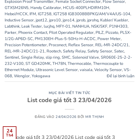
Explosion Proof Transmitter
,
Female Socket Connector
,
Flow Sensor
,
GTXSM26N5
,
Handy Calibrator
,
HCUS-400PLHDIRM10H
,
Hebei/HCCK
,
IFM
,
IGT258
,
IGT258 IGB3008BBPKG/AM/V4A/US-104
,
Inductive Sensor
,
jpot12
,
jpro10
,
jpro14
,
jprob
,
jprohq
,
Kubler/ Kuebler
,
Labthink
,
Leak Tester
,
lucjhq
,
MFY-01
,
NANHUA
,
NSK/SKF
,
P1NH303
,
Parker
,
Phoenix Contact
,
Pilot Operated Regulator
,
PILZ
,
Pizzato
,
PLSX-
1/2G-AP6D-SC
,
PM130EH-Plus-5-50Hz-H-ACDC
,
Power Meter
,
Precision Potentiometer
,
Proconect
,
Reflex Sensor
,
REL-MR-24DC/21
,
REL-MR-24DC/21-21
,
Rootech
,
Safety Relay
,
Safety Sensor
,
Satec
,
Sentinel
,
Single Relay
,
slip ring
,
SMC
,
Solenoid Valve
,
SR060E-25-2-2-
232-V100
,
ST GD420MK
,
TH78N
,
Thermocable
,
Thermocouple to
Ethernet Module
,
Ultrasonic Level Sensor
,
vaisala
,
Velocity Sensor
,
VS-
068
,
Wenglor
,
Yokogawa
Để lại bình luận
MỤC BÀI VIẾT TIN TỨC
List code giá tốt 3 23/04/2026
ĐĂNG VÀO
24/04/2026
BỞI
MR THỊNH
24
Th4
List code giá tốt 3 23/04/2026 List code giá tốt 3