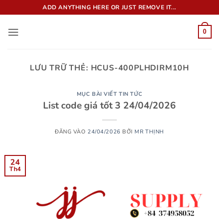
Bỏ
ADD ANYTHING HERE OR JUST REMOVE IT...
qua
nội
0
dung
LƯU TRỮ THẺ:
HCUS-400PLHDIRM10H
MỤC BÀI VIẾT TIN TỨC
List code giá tốt 3 24/04/2026
ĐĂNG VÀO
24/04/2026
BỞI
MR THỊNH
24
Th4