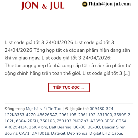
List code giá tốt 3 24/04/2026 List code giá tốt 3
24/04/2026 Tổng hợp tất cả các sản phẩm hiện đang sẵn
khi và giao ngay. List code giá tốt 3 24/04/2026:
Thietbicongnghiep là nhà cung cấp tất cả các sản phẩm tự
động chính hãng trên toàn thế giới. List code giá tốt 3 […]
TIẾP TỤC ĐỌC
→
Đăng trong
Mục bài viết Tin Tức
|
Được gắn thẻ
009480-324
,
122K8363-4270-486265A7
,
2961105
,
2961192
,
331300
,
3590S-2-
102L
,
6304-2RSH
,
750103
,
750103 PNOZ s3
,
A2350-3PSC-CT5A
,
AR825-N14
,
B&K Vibro
,
Ball Bearing
,
BC-8C
,
BC-8Q
,
Beacon Siren
,
Bourns
,
CA71
,
DAT8018
,
Datexel
,
Det-Tronics
,
Digital LHD Cable
,