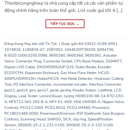
Thietbicongnghiep là nhà cung cấp tất cả các sản phẩm tự
động chính hãng trên toàn thế giới. List code giá tốt 4 […]
TIẾP TỤC ĐỌC
→
Đăng trong
Mục bài viết Tin Tức
|
Được gắn thẻ
03031-0199-0001
,
1074816
,
1185835-07
,
208Y053
,
2444KZMT3K030
,
6094706
,
8.5020.1000.0250.S086
,
9600260
,
9600360
,
9600381
,
Actuator
Valve
,
Connector Plug
,
Connector Socket
,
CPU Base Module
,
DGMNTT
,
Digital LHD Cable
,
DM2MS005UUP-025
,
Dukin Besko
,
Encoder
,
ES32FCFM
,
Expansion Enclosure
,
Gas Mass Flow Meter
,
HCUS-
400PLHDIRM10H
,
Hebei/HCCK
,
Hot Metal Detector
,
Hydraulic Cutting
Tool
,
I/O Interface Connector
,
incremental encoder
,
Interface Converter
,
jpot12
,
jpot14
,
jpro
,
jpro17
,
jprob
,
jprohq
,
Klauke
,
Kubler
,
Labthink
,
LCD
Display
,
Leak Tester
,
Lenord Bauer
,
lucjhq
,
MD85100-98-14-RTO-CR2-
A
,
MF5712-N/G-250-B-A
,
MFY-01
,
MSE
,
MSE-HMD85-A
,
Nippon Valve
Controls
,
PCD2.C1000
,
PCD2.K010
,
PCD2.M4560
,
Proconect
,
RC18021460.0050
,
Rosemount/Emerson
,
RSF Elektronik
,
Saia Burgess
Controls
,
Scanning Head
,
SIARGO
,
SICK
,
slip ring
,
Speed/Position
Sensor
,
SR060E-25-2-2-232-V100
,
SR060E-25-2-3-132-V100
,