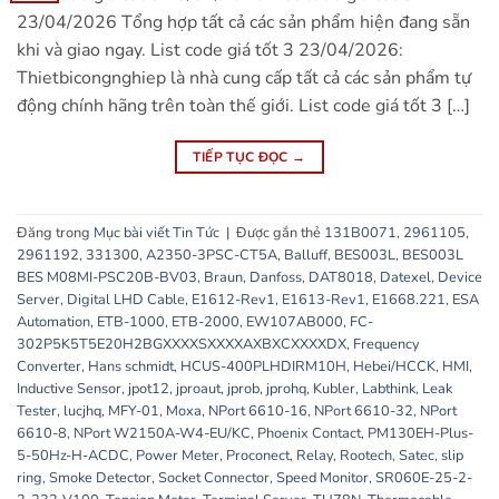
23/04/2026 Tổng hợp tất cả các sản phẩm hiện đang sẵn
khi và giao ngay. List code giá tốt 3 23/04/2026:
Thietbicongnghiep là nhà cung cấp tất cả các sản phẩm tự
động chính hãng trên toàn thế giới. List code giá tốt 3 […]
TIẾP TỤC ĐỌC
→
Đăng trong
Mục bài viết Tin Tức
|
Được gắn thẻ
131B0071
,
2961105
,
2961192
,
331300
,
A2350-3PSC-CT5A
,
Balluff
,
BES003L
,
BES003L
BES M08MI-PSC20B-BV03
,
Braun
,
Danfoss
,
DAT8018
,
Datexel
,
Device
Server
,
Digital LHD Cable
,
E1612-Rev1
,
E1613-Rev1
,
E1668.221
,
ESA
Automation
,
ETB-1000
,
ETB-2000
,
EW107AB000
,
FC-
302P5K5T5E20H2BGXXXXSXXXXAXBXCXXXXDX
,
Frequency
Converter
,
Hans schmidt
,
HCUS-400PLHDIRM10H
,
Hebei/HCCK
,
HMI
,
Inductive Sensor
,
jpot12
,
jproaut
,
jprob
,
jprohq
,
Kubler
,
Labthink
,
Leak
Tester
,
lucjhq
,
MFY-01
,
Moxa
,
NPort 6610-16
,
NPort 6610-32
,
NPort
6610-8
,
NPort W2150A-W4-EU/KC
,
Phoenix Contact
,
PM130EH-Plus-
5-50Hz-H-ACDC
,
Power Meter
,
Proconect
,
Relay
,
Rootech
,
Satec
,
slip
ring
,
Smoke Detector
,
Socket Connector
,
Speed Monitor
,
SR060E-25-2-